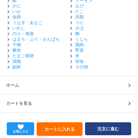
鮪
サーモン
かに
えび
いか
たこ
魚卵
貝類
うなぎ・あなご
うに
いわし
さば
のり・海藻
鯛
はまち・ぶり・かんぱち
くじら
干物
鶏肉
豚肉
野菜
たまご商材
米
漬物
珍味
副材
その他
ホーム
カートを見る
特定商取引法に基づく表記
注文に進む
カートに入れる
お気に入り