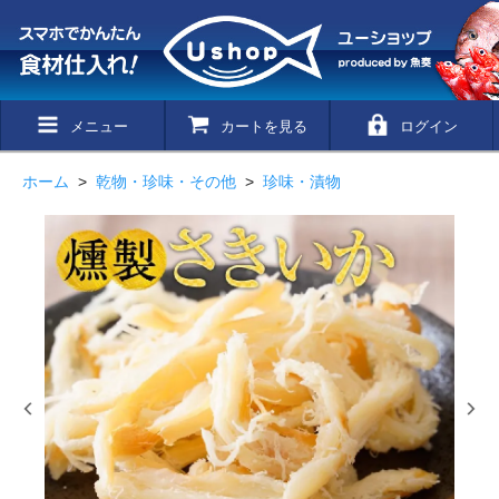
メニュー
カートを見る
ログイン
ホーム
>
乾物・珍味・その他
>
珍味・漬物