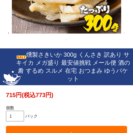
燻製さきいか 300g くんさき 訳あり サ
キイカ メガ盛り 最安値挑戦 メール便 酒の
肴 するめ スルメ 在宅 おつまみ ゆうパケ
ット
715円(税込773円)
個数
パック