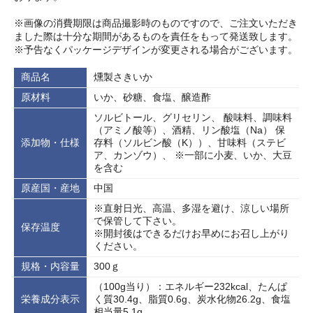
※画像の消費期限は商品撮影時のものですので、ご注文いただき
ました際は十分な期間があるものを責任をもって発送致します。
※予告なくパッケージデザインが変更される場合がございます。
商品名
燻製さきいか
原材料
いか、砂糖、食塩、醸造酢
ソルビトール、グリセリン、 酸味料、調味料
（アミノ酸等）、酒精、リン酸塩（Na） 保
添加物・仕様
存料（ソルビン酸（K））、甘味料（ステビ
ア、カンゾウ）、 ※一部に小麦、いか、大豆
を含む
原産国・産地
中国
※直射日光、高温、多湿を避け、涼しい場所
で保管して下さい。
保存温度
※開封後はできるだけお早めにお召し上がり
ください。
規格・内容量
300ｇ
（100g当り）：エネルギー232kcal、たんぱ
栄養成分表示
く質30.4g、脂質0.6g、炭水化物26.2g、食塩
相当量5.1g