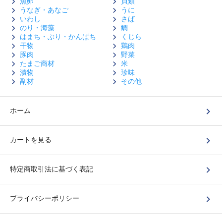
魚卵
貝類
うなぎ・あなご
うに
いわし
さば
のり・海藻
鯛
はまち・ぶり・かんぱち
くじら
干物
鶏肉
豚肉
野菜
たまご商材
米
漬物
珍味
副材
その他
ホーム
カートを見る
特定商取引法に基づく表記
プライバシーポリシー