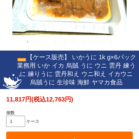
【ケース販売】 いかうに 1k g×6パック
業務用 いか イカ 烏賊 うに ウニ 雲丹 練う
に 練りうに 雲丹和え ウニ和え イカウニ
烏賊うに 生珍味 海鮮 ヤマカ食品
11,817円(税込12,763円)
個数
ケース