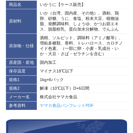
商品名
いかうに【ケース販売】
いか（台湾、国内産、その他）、酒粕、鶏
卵、砂糖、うに、食塩、粉末大豆、植物油
原材料
脂、発酵調味料、しょうゆ、かつお節エキ
ス、脱脂粉乳、蛋白加水分解物、でんぷん
酒精、ソルビット、調味料（アミノ酸等）、
増粘多糖類、香料、トレハロース、カロチノ
添加物・仕様
イド色素、（一部に卵・小麦・乳成分・い
か・大豆・さば・ゼラチンを含む）
原産国・産地
国内加工
保存温度
マイナス18℃以下
規格1
1kg×6パック
規格2
解凍（10℃以下）D+6日間
メーカー名
株式会社ヤマカ食品
参考資料
ヤマカ食品パンフレットPDF