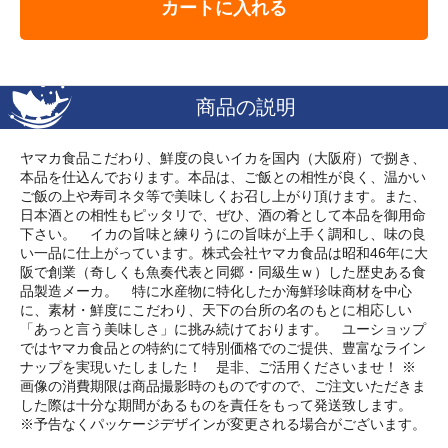
カートに入れる
商品の説明
ヤマカ食品こだわり、鮮度の良いイカを国内（大阪府）で捌き、
本品を仕込んでおります。本品は、ご飯との相性が良く、温かい
ご飯の上や寿司ネタ等で美味しくお召し上がり頂けます。また、
日本酒との相性もピッタリで、ぜひ、酒の肴として本品を御用命
下さい。 イカの旨味と練りうにの旨味が上手く調和し、味の良
い一品に仕上がっています。株式会社ヤマカ食品は昭和46年に大
阪で創業（奇しくも魚奏代表と同郷・同級生ｗ）した歴史ある食
品製造メーカ。 特に水産物に特化したか海鮮珍味商材を中心
に、素材・鮮度にこだわり、天下の台所の名のもとに相応しい
「あっと言う美味しさ」に挑み続けております。 ユーショップ
ではヤマカ食品との特約にて特別価格でのご提供、豊富なライン
ナップを実現いたしました！ 是非、ご活用くださいませ！ ※
画像の消費期限は商品撮影時のものですので、ご注文いただきま
した際は十分な期間があるものを責任をもって発送致します。
※予告なくパッケージデザインが変更される場合がございます。