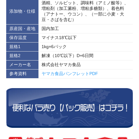
酒精、ソルビット、調味料（アミノ酸等）、
増粘剤（加工澱粉、増粘多糖類）、着色料
添加物・仕様
（アナトー、ウコン）、（一部に小麦・大
豆・さばを含む）
原産国・産地
国内加工
保存温度
マイナス18℃以下
規格1
1kg×6パック
規格2
解凍（10℃以下）D+6日間
メーカー名
株式会社ヤマカ食品
参考資料
ヤマカ食品パンフレットPDF