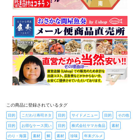
この商品に登録されているタグ
目的
こだわり寿司ネタ
目的
サイドメニュー
目的
その他
目的
お得なケース買い
目的
株式会社ヤマカ食品
素材
のり・海藻
素材
鯛
素材
珍味
年末グルメ