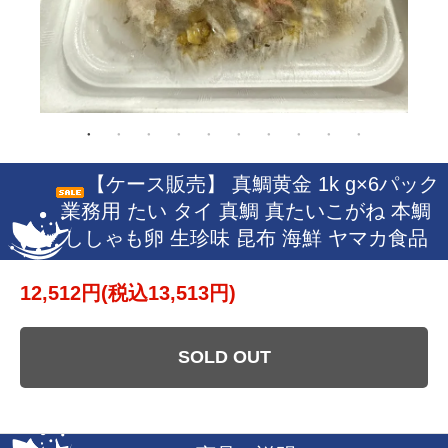
【ケース販売】 真鯛黄金 1k g×6パック
業務用 たい タイ 真鯛 真たいこがね 本鯛
ししゃも卵 生珍味 昆布 海鮮 ヤマカ食品
12,512円(税込13,513円)
SOLD OUT