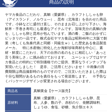
商品の説明
ヤマカ食品のこだわり、真鯛（愛媛県）、カラフトししゃも卵
（アイスランド、ノルウェ―）、昆布（北海道）を合わせた商品
です。小鉢などに盛付け直し、そのままお召し上がり下さい。海
鮮丼・手巻き寿司にも最適なアイテムです。旨味充分の真鯛の身
を、ししゃも卵と昆布が包んでいます。酒の肴、ご飯のおかずに
ピッタリの一品です。株式会社ヤマカ食品は昭和46年に大阪で創
業（奇しくも魚奏代表と同郷・同級生ｗ）した歴史ある食品製造
メーカ。 特に水産物に特化したか海鮮珍味商材を中心に、素
材・鮮度にこだわり、天下の台所の名のもとに相応しい「あっと
言う美味しさ」に挑み続けております。 ユーショップではヤマ
カ食品との特約にて特別価格でのご提供、豊富なラインナップを
実現いたしました！ 是非、ご活用くださいませ！ ※画像の消
費期限は商品撮影時のものですので、ご注文いただきました際は
十分な期間があるものを責任をもって発送致します。 ※予告な
くパッケージデザインが変更される場合がございます。
商品名
真鯛黄金【ケース販売】
真鯛（愛媛県）、カラフトししゃも卵、昆
原材料
布、人参、数の子、赤杉のり、発酵調味料、
しょうゆ、食塩、砂糖、魚介類エキス