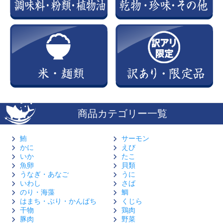
商品カテゴリー一覧
鮪
サーモン
かに
えび
いか
たこ
魚卵
貝類
うなぎ・あなご
うに
いわし
さば
のり・海藻
鯛
はまち・ぶり・かんぱち
くじら
干物
鶏肉
豚肉
野菜