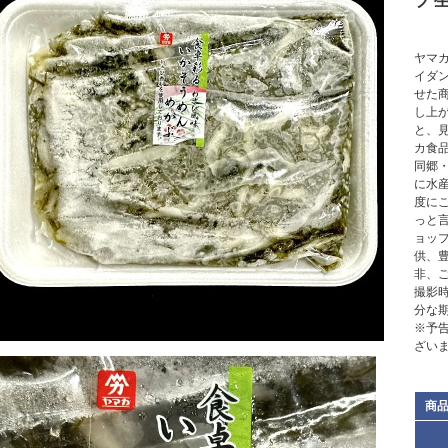
ブ 
ヤマ
イダ
せた
し上
と、
カ食
同郷
に水
度に
っと
ョッ
供、
非、
撮影
分な
※予
ざい
商