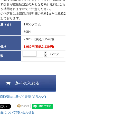
送料計算が重量軸設定のみとなる為）送料はこち
値が適用されますのでご注意ください。
際の内容量は上部商品説明欄の規格1または規格2
載しております。
重量（ｇ）
1,650グラム
番
6954
価
2,920円(税込3,154円)
売価格
1,980円(税込2,139円)
パック
入数
定商取引法に基づく表記 (返品など)
商品について問い合わせる