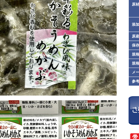
原
添
原
保
規格
規格
メ
参