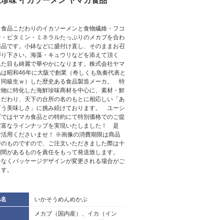
生珍味 イカソーメン ヤマカ食品
カ食品こだわりのイカソーメンと食物繊維・フコ
ン・ビタミン・ミネラルたっぷりのメカブを合わ
商品です。小鉢などに盛付け直し、そのままお召
がり下さい。海藻・キュウリなどを添えて頂く
見た目も綺麗で華やかになります。株式会社ヤマ
品は昭和46年に大阪で創業（奇しくも魚奏代表と
・同級生ｗ）した歴史ある食品製造メーカ。 特
産物に特化した海鮮珍味商材を中心に、素材・鮮
こだわり、天下の台所の名のもとに相応しい「あ
言う美味しさ」に挑み続けております。 ユーシ
プではヤマカ食品との特約にて特別価格でのご提
豊富なラインナップを実現いたしました！ 是
ご活用くださいませ！ ※画像の消費期限は商品
時のものですので、ご注文いただきました際は十
期間があるものを責任をもって発送致します。
告なくパッケージデザインが変更される場合がご
ます。
品名
いかそうめんめかぶ
メカブ（国内産）、イカ（イン