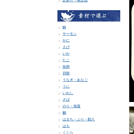
訳あり・限定品
鮪
サーモン
かに
えび
いか
たこ
魚卵
貝類
うなぎ・あなご
うに
いわし
さば
のり・海藻
鯛
はまち・ぶり・勘八
はも
くじら