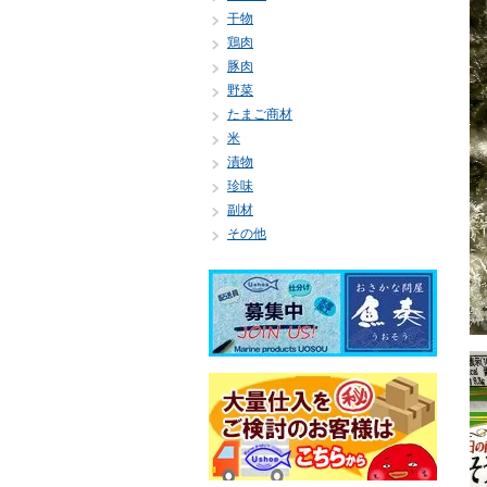
干物
鶏肉
豚肉
野菜
たまご商材
米
漬物
珍味
副材
その他