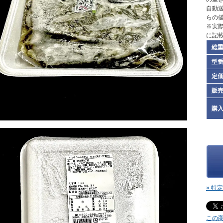
自動
らの
※実
に記
総
型
定
販
購
» 特
この