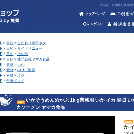
高品質・低価格な水産物の
P
>
目的
>
こだわり寿司ネタ
P
>
目的
>
サイドメニュー
P
>
目的
>
その他
P
>
目的
>
株式会社ヤマカ食品
P
>
素材
>
いか
P
>
素材
>
のり・海藻
P
>
素材
>
珍味
P
>
年末グルメ
いかそうめんめかぶ 1k g業務用 いか イカ 烏賊 
カソーメン ヤマカ食品
か 