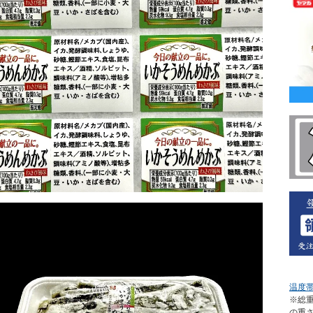
温度
※総重
の重