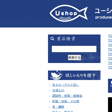
TO
TO
TO
TO
TO
TO
TO
TO
生もの（チルド品）
冷凍もの
調味料・粉類・植物油
乾物・珍味・その他
米・麺類