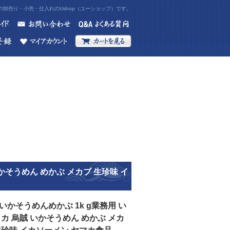
卸売り・小売・仕入れのUshop（ユーショップ）です。
いかそうめん めかぶ メカブ 生珍味 イ
いかそうめんめかぶ 1k g業務用 い
イカ 烏賊 いかそうめん めかぶ メカ