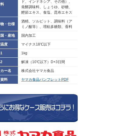
ド、インドネシア、その他）、
材料
発酵調味料、しょうゆ、砂糖、
鰹節エキス、食塩、昆布エキス
酒精、ソルビット、調味料（ア
加物・仕様
ミノ酸等）、増粘多糖類、香料
産国・産地
国内加工
存温度
マイナス18℃以下
1
1kg
2
解凍（10℃以下）D+3日間
ーカー名
株式会社ヤマカ食品
考資料
ヤマカ食品パンフレットPDF