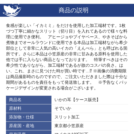
商品の説明
食感が楽しい「イカミミ」をだけを使用した加工端材です。1枚
づつ丁寧に細かなスリット（切り目）を入れてあるので様々な料
理に使用でき便利。 アヒージョやブイヤベース、やきそばから
煮物までオールラウンドに使用できる本品は加工端材ながら希少
部位として非常に人気の高いイカの「えんぺら」とも呼ばれる箇
所です。さらに本品は小笠原産の非常に甘みある原料を使用した
他では手に入らない商品となっております。 特筆すべきはその
希少性でありながら、加工端材であるが故のコスパの良さ。は
い、これ、まさに見つけた時が買い時です…⁉ ※画像の消費期限
は商品撮影時のものですので、ご注文いただきました際は十分な
期間があるものを責任をもって発送致します。 ※予告なくパッ
ケージデザインが変更される場合がございます。
商品名
いかの耳【ケース販売】
原材料
そでいか
添加物・仕様
スリット加工
原産国・産地
東京都小笠原産