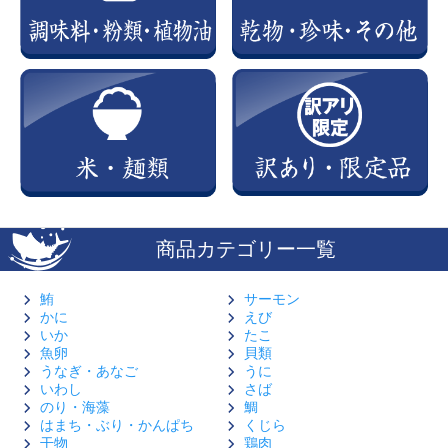
商品カテゴリー一覧
鮪
サーモン
かに
えび
いか
たこ
魚卵
貝類
うなぎ・あなご
うに
いわし
さば
のり・海藻
鯛
はまち・ぶり・かんぱち
くじら
干物
鶏肉