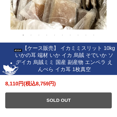
【ケース販売】 イカミミスリット 10kg
いかの耳 端材 いか イカ 烏賊 そでいか ソ
デイカ 烏賊ミミ 国産 副産物 エンペラ え
んぺら イカ耳 1枚真空
8,110円(税込8,759円)
SOLD OUT