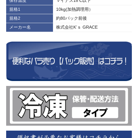
保存温度
マイナス18℃以下
規格1
10kg(加熱調理用）
規格2
約80パック前後
メーカー名
株式会社K’ｓ GRACE