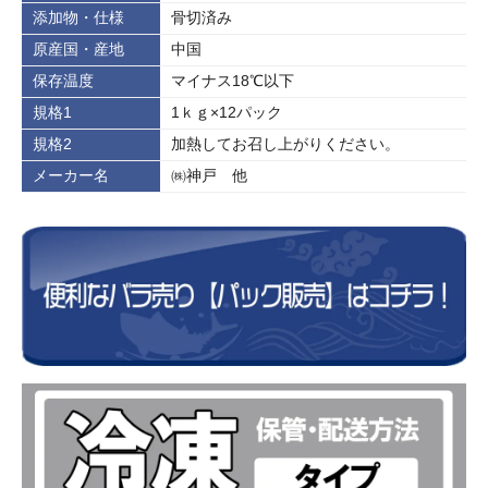
添加物・仕様
骨切済み
原産国・産地
中国
保存温度
マイナス18℃以下
規格1
1ｋｇ×12パック
規格2
加熱してお召し上がりください。
メーカー名
㈱神戸 他