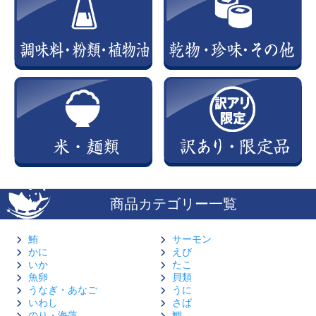
商品カテゴリー一覧
鮪
サーモン
かに
えび
いか
たこ
魚卵
貝類
うなぎ・あなご
うに
いわし
さば
のり・海藻
鯛