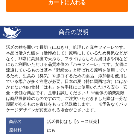
カートに入れる
商品の説明
活〆の鱧を開いて骨切（ほねぎり）処理した真空フィーレです。
本品は活きた鱧を（活締めして）原料にしているため臭気などが
なく、非常に高鮮度で天ぷら、フライはもちろん湯引きや鍋など
にもご利用いただける品質本位の「ハモフィーレ」です。安価に
流通しているものは基本「野締め」と呼ばれる原料を使用してい
るため、生臭み（臭気）や漂白するための薬品、添加物を使用し
ている場合が多く注意が必要。日本の夏（特に関西地方）にはか
かせない旬の食材「はも」をお手軽にご使用いただける安心・安
全・安価な商品です。是非お試しください！ ※画像の消費期限
は商品撮影時のものですので、ご注文いただきました際は十分な
期間があるものを責任をもって発送致します。 ※予告なくパッ
ケージデザインが変更される場合がございます。
商品名
活〆骨切はも【ケース販売】
原材料
はも