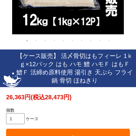
【ケース販売】 活〆骨切はもフィーレ 1ｋ
ｇ×12パック はも ハモ 鱧 ハモＦ はもＦ
鱧Ｆ 活締め原料使用 湯引き 天ぷら フライ
鍋 骨切 ほねきり
26,363円(税込28,473円)
個数
ケース