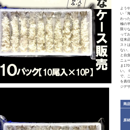
よう
い「
わっ
極の
限り
って
従来
ストは
ない
と自
ニュ
ま17
い。
で、
を責
ジデ
商
原