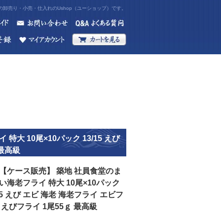
卸売り・小売・仕入れのUshop（ユーショップ）です。
 10尾×10パック 13/15 えび
 最高級
【ケース販売】 築地 社員食堂のま
い海老フライ 特大 10尾×10パック
/15 えび エビ 海老 海老フライ エビフ
 えびフライ 1尾55ｇ 最高級