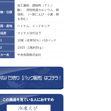
加工澱粉、調味料（アミノ
酸）、貝殻焼成カルシウム、膨
加物・仕様
張剤、（一部にえび・小麦・卵
を含む）
産国・産地
ベトナム、インドネシア
存温度
マイナス18℃以下
1
10尾（衣率50％）×10パック
2
13/15（1尾約55ｇ）
ーカー名
中央魚類株式会社