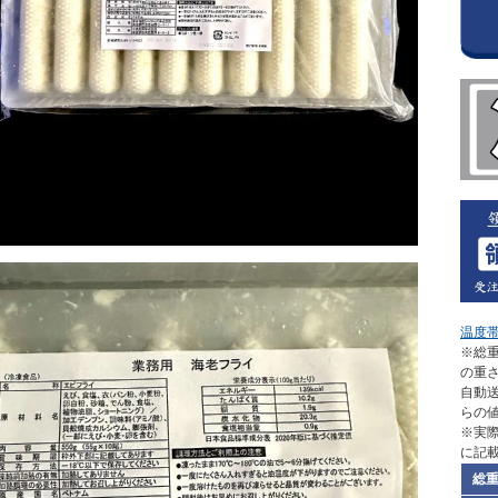
温度
※総重
の重
自動
らの
※実
に記
総