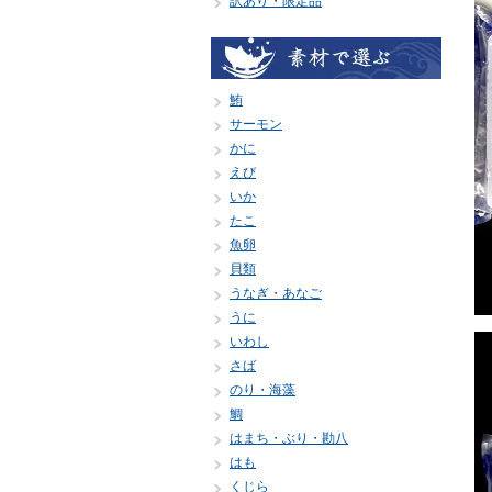
訳あり・限定品
鮪
サーモン
かに
えび
いか
たこ
魚卵
貝類
うなぎ・あなご
うに
いわし
さば
のり・海藻
鯛
はまち・ぶり・勘八
はも
くじら