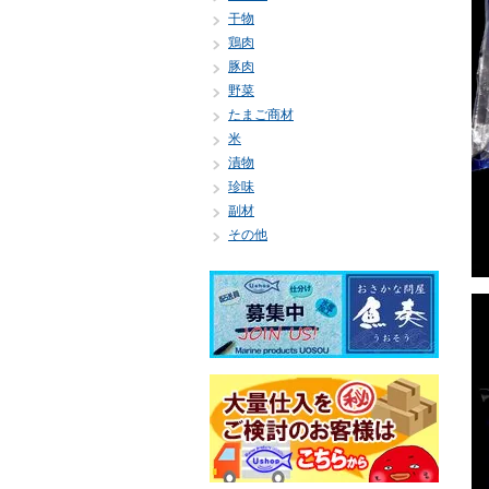
干物
鶏肉
豚肉
野菜
たまご商材
米
漬物
珍味
副材
その他