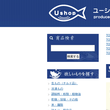
TO
TO
TO
TO
TO
生もの（チルド品）
冷凍もの
調味料・粉類・植物油
乾物・珍味・その他
米・麺類