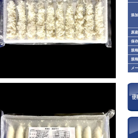
添
原
保
規格
規格
メ