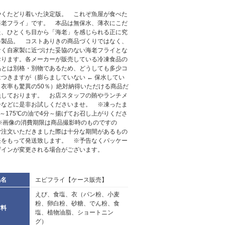
やくたどり着いた決定版。 これぞ魚屋が食べた
海老フライ」です。 本品は無保水、薄衣にこだ
た、ひとくち目から「海老」を感じられる正に究
半製品。 コストありきの商品づくりではなく、
なく自家製に近づけた妥協のない海老フライとな
おります。各メーカーが販売している冷凍食品の
品とは別格・別物であるため、どうしても多少コ
つきますが（膨らましていない ← 保水してい
、衣率も驚異の50％）絶対納得いただける商品だ
負しております。 お店スタッフの賄やランチメ
ーなどに是非お試しくださいませ。 ※凍ったま
0～175℃の油で4分～揚げてお召し上がりくださ
 ※画像の消費期限は商品撮影時のものですの
ご注文いただきました際は十分な期間があるもの
任をもって発送致します。 ※予告なくパッケー
ザインが変更される場合がございます。
品名
エビフライ【ケース販売】
えび、食塩、衣（パン粉、小麦
粉、卵白粉、砂糖、でん粉、食
材料
塩、植物油脂、ショートニン
グ）