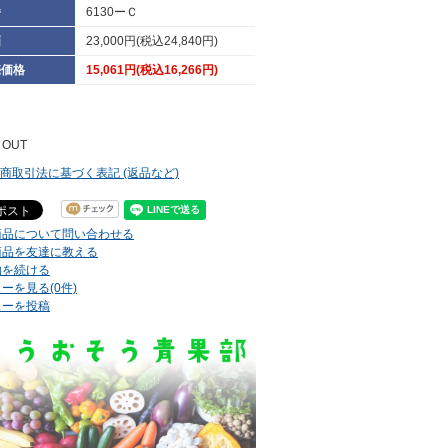
番
6130ーＣ
価
23,000円(税込24,840円)
売価格
15,061円(税込16,266円)
 OUT
定商取引法に基づく表記 (返品など)
商品について問い合わせる
商品を友達に教える
物を続ける
ーを見る(0件)
ューを投稿