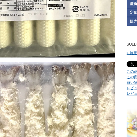
型
定
販
SOLD
» 特
この
この
買い
レビュ
レビ