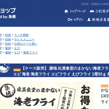
高品質・低価格な水産物の
P
>
目的
>
ランチ商材
P
>
目的
>
サイドメニュー
P
>
目的
>
お得なケース買い
P
>
素材
>
えび
P
>
素材
>
えび
>
海老フライ
【ケース販売】 築地 社員食堂のまかない海老フライ 特大
エビ 海老 海老フライ エビフライ えびフライ 1尾55ｇ
かな
13
ライ