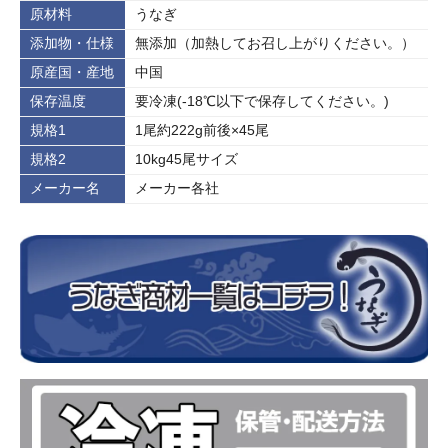
原材料
うなぎ
添加物・仕様
無添加（加熱してお召し上がりください。）
原産国・産地
中国
保存温度
要冷凍(‐18℃以下で保存してください。)
規格1
1尾約222g前後×45尾
規格2
10kg45尾サイズ
メーカー名
メーカー各社