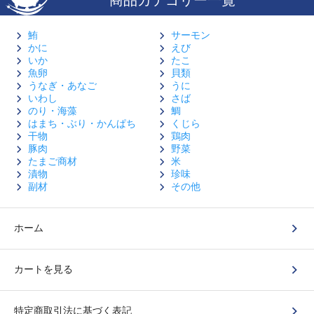
鮪
サーモン
かに
えび
いか
たこ
魚卵
貝類
うなぎ・あなご
うに
いわし
さば
のり・海藻
鯛
はまち・ぶり・かんぱち
くじら
干物
鶏肉
豚肉
野菜
たまご商材
米
漬物
珍味
副材
その他
ホーム
カートを見る
特定商取引法に基づく表記