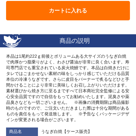
カートに入れる
商品の説明
本品は1尾約222ｇ前後とボリュームある大サイズのうなぎ白焼
で肉厚かつ脂乗りがよく、わさび醤油が非常に良く合います。寿
司専門店でも重宝されている炭火焼鰻です。本品は白焼きだけに
タレではごまかせない素材の味をしっかり感じていただける品質
本位の冷凍うなぎです。さらに皮目をバーナーで炙るなどひと手
間かけることにより非常に美味しくお召し上がりいただけます。
素材選びから焼き方に至るまですべて日本商社完全監修による安
心安全品質ですので自信をもってお勧めいたします。泥臭さや薬
品臭さなども一切ございません。 ※画像の消費期限は商品撮影
時のものですので、ご注文いただきました際は十分な期間がある
ものを責任をもって発送致します。 ※予告なくパッケージデザ
インが変更される場合がございます。
商品名
うなぎ白焼【ケース販売】