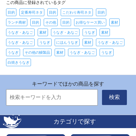
この商品に登録されているタグ
目的
定番寿司ネタ
目的
こだわり寿司ネタ
目的
ランチ商材
目的
その他
目的
お得なケース買い
素材
うなぎ・あなご
素材
うなぎ・あなご
うなぎ
素材
うなぎ・あなご
うなぎ
にほんうなぎ
素材
うなぎ・あなご
うなぎ
その他の鰻製品
素材
うなぎ・あなご
うなぎ
白焼きうなぎ
キーワードでほかの商品を探す
検索
カテゴリで探す