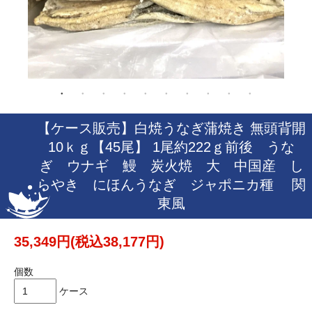
【ケース販売】白焼うなぎ蒲焼き 無頭背開
10ｋｇ【45尾】 1尾約222ｇ前後 うな
ぎ ウナギ 鰻 炭火焼 大 中国産 し
らやき にほんうなぎ ジャポニカ種 関
東風
35,349円(税込38,177円)
個数
ケース