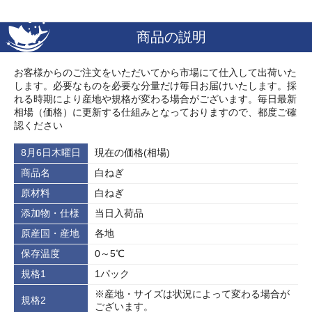
商品の説明
お客様からのご注文をいただいてから市場にて仕入して出荷いた
します。必要なものを必要な分量だけ毎日お届けいたします。採
れる時期により産地や規格が変わる場合がございます。毎日最新
相場（価格）に更新する仕組みとなっておりますので、都度ご確
認ください
8月6日木曜日
現在の価格(相場)
商品名
白ねぎ
原材料
白ねぎ
添加物・仕様
当日入荷品
原産国・産地
各地
保存温度
0～5℃
規格1
1パック
※産地・サイズは状況によって変わる場合が
規格2
ございます。