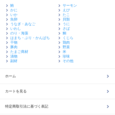
鮪
サーモン
かに
えび
いか
たこ
魚卵
貝類
うなぎ・あなご
うに
いわし
さば
のり・海藻
鯛
はまち・ぶり・かんぱち
くじら
干物
鶏肉
豚肉
野菜
たまご商材
米
漬物
珍味
副材
その他
ホーム
カートを見る
特定商取引法に基づく表記