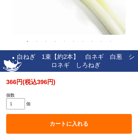
白ねぎ 1束【約2本】 白ネギ 白葱 シ
ロネギ しろねぎ
366円(税込396円)
個数
個
カートに入れる