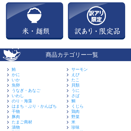
商品カテゴリー一覧
鮪
サーモン
かに
えび
いか
たこ
魚卵
貝類
うなぎ・あなご
うに
いわし
さば
のり・海藻
鯛
はまち・ぶり・かんぱち
くじら
干物
鶏肉
豚肉
野菜
たまご商材
米
漬物
珍味