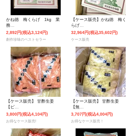
かね徳 梅くらげ 1kg 業
【ケース販売】かね徳 梅く
務…
らげ…
2,892円(税込3,124円)
32,964円(税込35,602円)
創作珍味のベストセラー
ケース販売
【ケース販売】 甘酢生姜
【ケース販売】 甘酢生姜
【ピ…
【無…
3,800円(税込4,104円)
3,707円(税込4,004円)
お得なケース販売!
お得なケース販売！