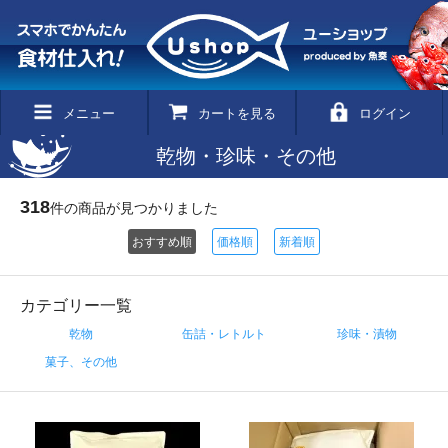
メニュー
カートを見る
ログイン
乾物・珍味・その他
318
件の商品が見つかりました
おすすめ順
価格順
新着順
カテゴリー一覧
乾物
缶詰・レトルト
珍味・漬物
菓子、その他