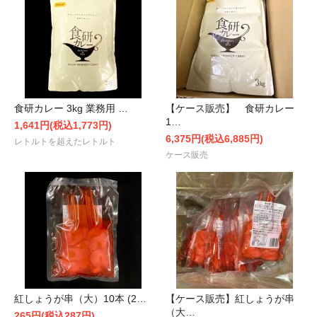
食研カレー 3kg 業務用 …
【ケース販売】 食研カレー
1…
1,641円(税込1,773円)
6,375円(税込6,885円)
レトルトを超えたレトルト
ケース販売
紅しょうが串（大）10本 (2…
【ケース販売】紅しょうが串
（大…
265円(税込287円)