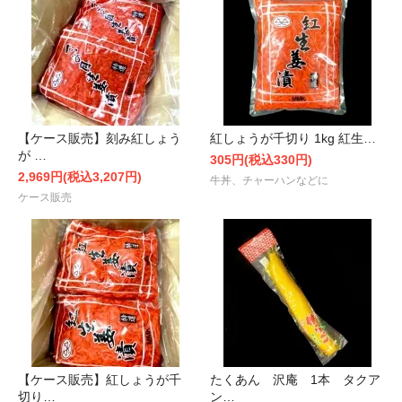
【ケース販売】刻み紅しょう
紅しょうが千切り 1kg 紅生…
が …
305円(税込330円)
2,969円(税込3,207円)
牛丼、チャーハンなどに
ケース販売
【ケース販売】紅しょうが千
たくあん 沢庵 1本 タクア
切り…
ン…