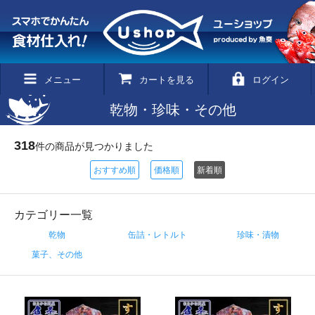
メニュー
カートを見る
ログイン
乾物・珍味・その他
318
件の商品が見つかりました
おすすめ順
価格順
新着順
カテゴリー一覧
乾物
缶詰・レトルト
珍味・漬物
菓子、その他