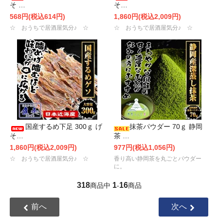
そ …
そ…
568円(税込614円)
1,860円(税込2,009円)
☆ おうちで居酒屋気分♪ ☆
☆ おうちで居酒屋気分♪ ☆
国産するめ下足 300ｇ げ
抹茶パウダー 70ｇ 静岡
そ…
茶 …
1,860円(税込2,009円)
977円(税込1,056円)
☆ おうちで居酒屋気分♪ ☆
香り高い静岡茶を丸ごとパウダー
に。
318
1
16
商品中
-
商品
前へ
次へ