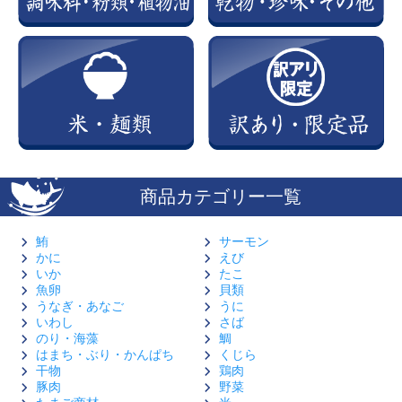
商品カテゴリー一覧
鮪
サーモン
かに
えび
いか
たこ
魚卵
貝類
うなぎ・あなご
うに
いわし
さば
のり・海藻
鯛
はまち・ぶり・かんぱち
くじら
干物
鶏肉
豚肉
野菜