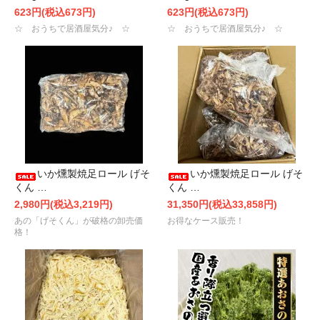
623円(税込673円)
623円(税込673円)
☆ おうちで居酒屋気分♪ ☆
☆ おうちで居酒屋気分♪ ☆
いか燻製焼足ロール げそ
いか燻製焼足ロール げそ
くん …
くん …
2,980円(税込3,219円)
31,350円(税込33,858円)
あの「げそくん」が破格の卸売価
お得なケース販売！
格！