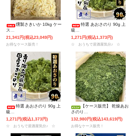
燻製さきいか 10kg ケー
特選 あおさのり 90g 上
ス…
級…
21,341円(税込23,049円)
1,271円(税込1,373円)
お得なケース販売！
☆ おうちで居酒屋気分♪ ☆
特選 あおさのり 90g 上
【ケース販売】 乾燥あお
級…
さのり…
1,271円(税込1,373円)
132,980円(税込143,619円)
☆ おうちで居酒屋気分♪ ☆
お得なケース販売！