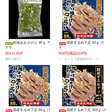
乾燥あおさのり 90ｇ ア
国産するめ下足 80ｇ げ
オサ…
そ …
SOLD OUT
568円(税込614円)
選別上級品！
☆ おうちで居酒屋気分♪ ☆
国産するめ下足 80ｇ げ
国産するめ下足 300ｇ げ