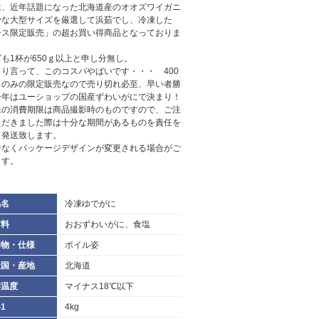
は、近年話題になった北海道産のオオズワイガニ
少な大型サイズを厳選して浜茹でし、冷凍した
ース限定販売」の超お買い得商品となっておりま
。
ズも1杯が650ｇ以上と申し分無し。
きり言って、このコスパやばいです・・・ 400
スのみの限定販売なので売り切れ必至、早い者勝
今年はユーショップの国産ずわいがにで決まり！
像の消費期限は商品撮影時のものですので、ご注
ただきました際は十分な期間があるものを責任を
て発送致します。
告なくパッケージデザインが変更される場合がご
ます。
品名
冷凍ゆでがに
材料
おおずわいがに、食塩
加物・仕様
ボイル姿
産国・産地
北海道
存温度
マイナス18℃以下
1
4kg