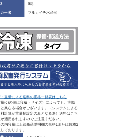
2
6尾
ーカー名
マルカイチ水産㈱
帯・重量による送料の価格一覧表はこちら
量(g)の値は容積（サイズ）によっても、実際
さと異なる場合がございます。（システムによる
送料計算が重量軸設定のみとなる為）送料はこち
値が適用されますのでご注意ください。
際の内容量は上部商品説明欄の規格1または規格2
載しております。