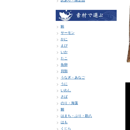
訳あり・限定品
鮪
サーモン
かに
えび
いか
たこ
魚卵
貝類
うなぎ・あなご
うに
いわし
さば
のり・海藻
鯛
はまち・ぶり・勘八
はも
くじら