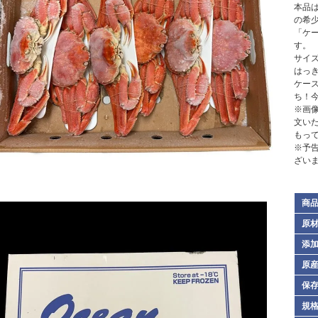
本品
の希
「ケ
す
サイ
はっ
ケー
ち！
※画
文い
もっ
※予
ざい
商
原
添
原
保
規格