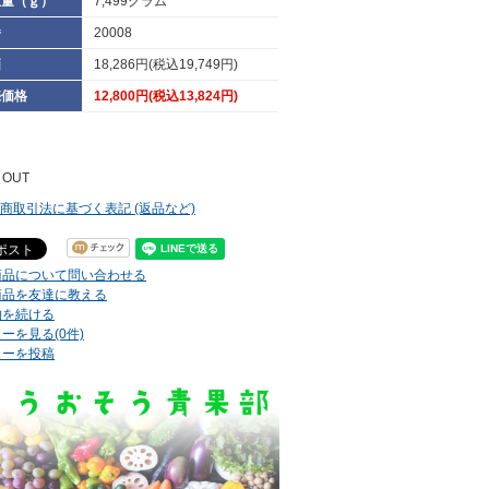
重量（ｇ）
7,499グラム
番
20008
価
18,286円(税込19,749円)
売価格
12,800円(税込13,824円)
 OUT
定商取引法に基づく表記 (返品など)
商品について問い合わせる
商品を友達に教える
物を続ける
ーを見る(0件)
ューを投稿