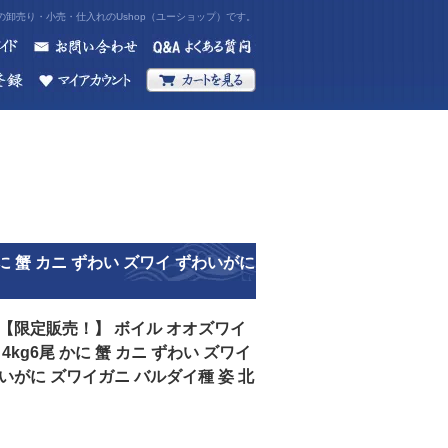
卸売り・小売・仕入れのUshop（ユーショップ）です。
に 蟹 カニ ずわい ズワイ ずわいがに
【限定販売！】 ボイル オオズワイ
 4kg6尾 かに 蟹 カニ ずわい ズワイ
いがに ズワイガニ バルダイ種 姿 北