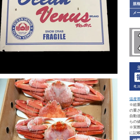
規格
メ
温度
※総重
の重
自動
らの
※実
に記