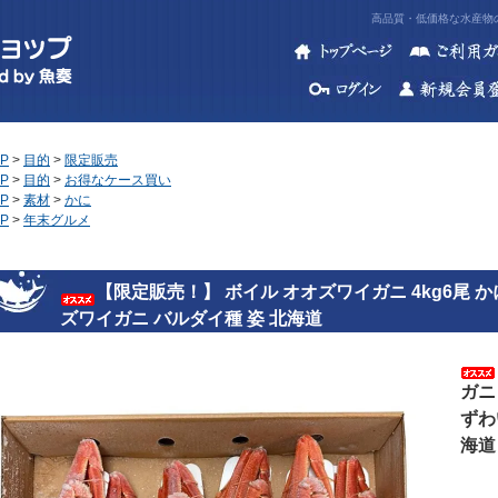
高品質・低価格な水産物の
P
>
目的
>
限定販売
P
>
目的
>
お得なケース買い
P
>
素材
>
かに
P
>
年末グルメ
【限定販売！】 ボイル オオズワイガニ 4kg6尾 か
ズワイガニ バルダイ種 姿 北海道
ガニ
ずわ
海道