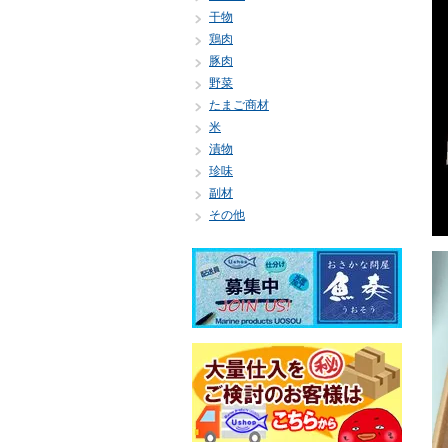
干物
鶏肉
豚肉
野菜
たまご商材
米
漬物
珍味
副材
その他