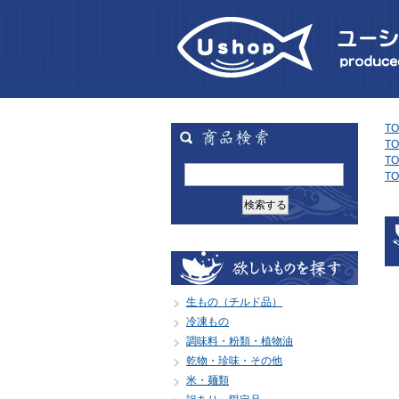
TO
TO
TO
TO
生もの（チルド品）
冷凍もの
調味料・粉類・植物油
乾物・珍味・その他
米・麺類