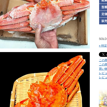
総
型
定
販
SOLD
» 特
この
この
買い
レビュ
レビ