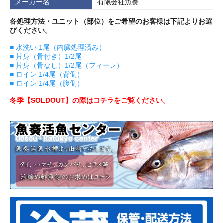
メーカー名
有限会社魚奏
各処理方法・ユニット（部位）をご希望のお客様は下記よりお選
びください。
■ 水洗い 1尾（内臓処理済み）
■ 片身（骨付き）1/2尾
■ 片身（骨なし）1/2尾（フィーレ）
■ ロイン 1/4尾（背側）
■ ロイン 1/4尾（腹側）
冬季【SOLDOUT】の際はコチラをご覧ください。