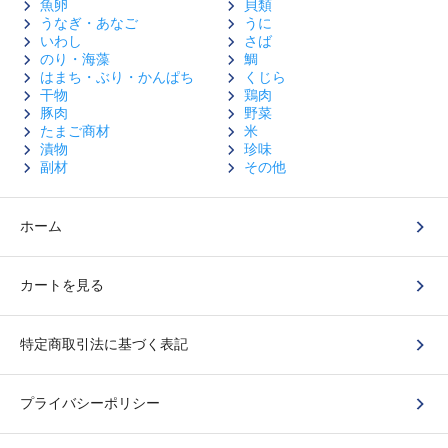
魚卵
貝類
うなぎ・あなご
うに
いわし
さば
のり・海藻
鯛
はまち・ぶり・かんぱち
くじら
干物
鶏肉
豚肉
野菜
たまご商材
米
漬物
珍味
副材
その他
ホーム
カートを見る
特定商取引法に基づく表記
プライバシーポリシー