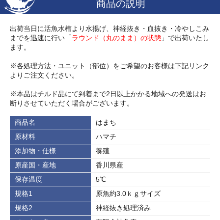
商品の説明
出荷当日に活魚水槽より水揚げ、神経抜き・血抜き・冷やしこみ
までを迅速に行い「
ラウンド（丸のまま）の状態
」で出荷いたし
ます。
※各処理方法・ユニット（部位）をご希望のお客様は下記リンク
よりご注文ください。
※本品はチルド品にて到着まで2日以上かかる地域への発送はお
断りさせていただく場合がございます。
商品名
はまち
原材料
ハマチ
添加物・仕様
養殖
原産国・産地
香川県産
保存温度
5℃
規格1
原魚約3.0ｋｇサイズ
規格2
神経抜き処理済み