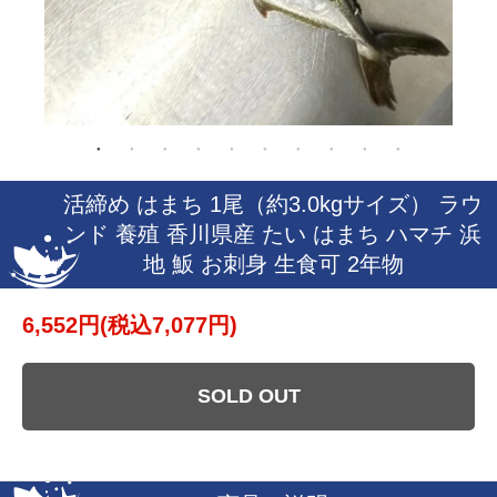
活締め はまち 1尾（約3.0kgサイズ） ラウ
ンド 養殖 香川県産 たい はまち ハマチ 浜
地 魬 お刺身 生食可 2年物
6,552円(税込7,077円)
SOLD OUT