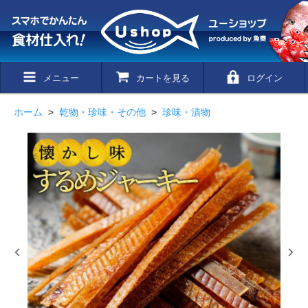
メニュー
カートを見る
ログイン
ホーム
>
乾物・珍味・その他
>
珍味・漬物