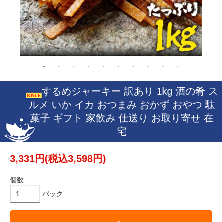
するめジャーキー 訳あり 1kg 酒の肴 ス
ルメ いか イカ おつまみ おかず おやつ 駄
菓子 ギフト 家飲み 仕送り お取り寄せ 在
宅
3,331円(税込3,598円)
個数
パック