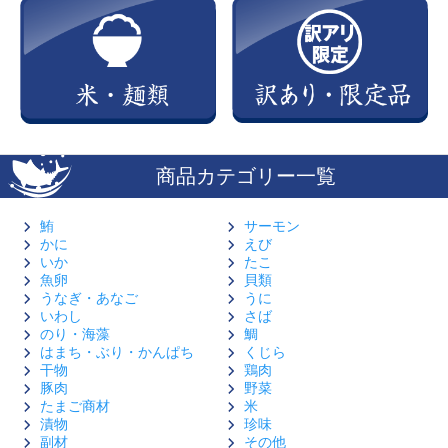
商品カテゴリー一覧
鮪
サーモン
かに
えび
いか
たこ
魚卵
貝類
うなぎ・あなご
うに
いわし
さば
のり・海藻
鯛
はまち・ぶり・かんぱち
くじら
干物
鶏肉
豚肉
野菜
たまご商材
米
漬物
珍味
副材
その他