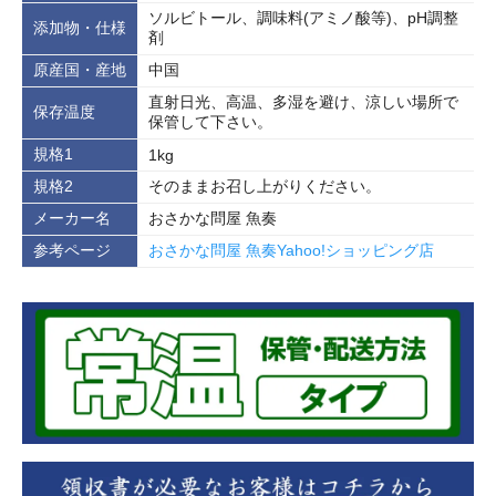
ソルビトール、調味料(アミノ酸等)、pH調整
添加物・仕様
剤
原産国・産地
中国
直射日光、高温、多湿を避け、涼しい場所で
保存温度
保管して下さい。
規格1
1kg
規格2
そのままお召し上がりください。
メーカー名
おさかな問屋 魚奏
参考ページ
おさかな問屋 魚奏Yahoo!ショッピング店