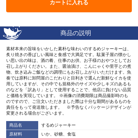
カートに入れる
商品の説明
素材本来の旨味をいかした素朴な味わいのするめジャーキーは、
炙り焼きの香ばしい風味と食感で大満足です。駄菓子屋の懐かし
い思い出の味は、酒の肴、仕事のお供、お子様のおやつとしてお
召し上がりください。また、醤油漬け、こんにゃくや里芋との煮
物、炊き込みご飯などの調理にもお召し上がりいただけます。魚
奏では原料に卸問屋のこだわりと目利きで選んだ新鮮なイカを使
用していますが、その中でも規格外のサイズや少しキズのあるも
のなどを「訳あり」として使用することで、他店に負けない品質
と価格を実現しています。 ※画像の消費期限は商品撮影時のも
のですので、ご注文いただきました際は十分な期間があるものを
責任をもって発送致します。 ※予告なくパッケージデザインが
変更される場合がございます。
商品名
するめジャーキー
原材料
いか、砂糖、食塩