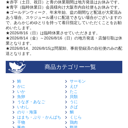
★赤字（土日、祝日）と青の休業期間は地方発送はお休みです。
★青字（臨時休業日）会員様向け大阪市内自社便もお休みです。
★ゴールデンウィーク、年末年始、盆の期間など配送が大変混み
あう場合、スケジュール通りに配送できない場合がございますの
で、あらかじめゆとりを持って着日指定していただくことをお勧
めいたします。
★2026/8/16（日）は臨時休業させていただきます。
★2026/8/14（金）～2026/8/16（日）の地方発送・店舗引取は休
業となります。
★2026/8/14、2026/8/15は問屋卸、事前登録済の自社便のみの配
送となります。
商品カテゴリー一覧
鮪
サーモン
かに
えび
いか
たこ
魚卵
貝類
うなぎ・あなご
うに
いわし
さば
のり・海藻
鯛
はまち・ぶり・かんぱち
くじら
干物
鶏肉
豚肉
野菜