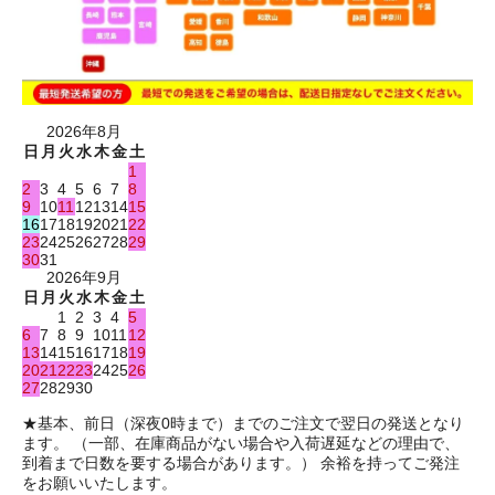
2026年8月
日
月
火
水
木
金
土
1
2
3
4
5
6
7
8
9
10
11
12
13
14
15
16
17
18
19
20
21
22
23
24
25
26
27
28
29
30
31
2026年9月
日
月
火
水
木
金
土
1
2
3
4
5
6
7
8
9
10
11
12
13
14
15
16
17
18
19
20
21
22
23
24
25
26
27
28
29
30
★基本、前日（深夜0時まで）までのご注文で翌日の発送となり
ます。 （一部、在庫商品がない場合や入荷遅延などの理由で、
到着まで日数を要する場合があります。） 余裕を持ってご発注
をお願いいたします。