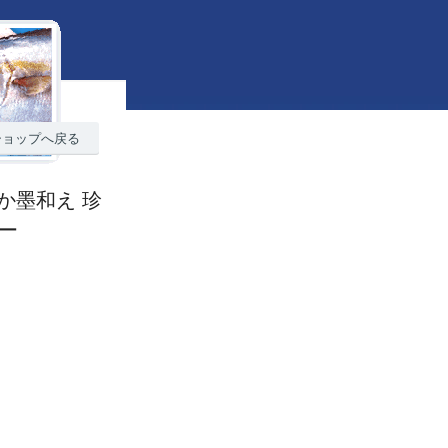
ショップへ戻る
いか墨和え 珍
ュー