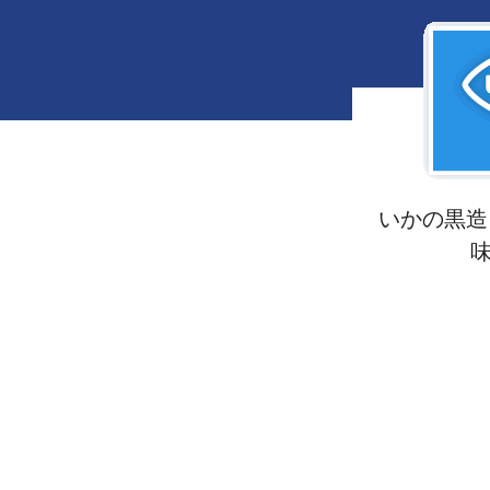
いかの黒造り
味