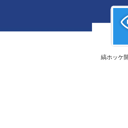
縞ホッケ開