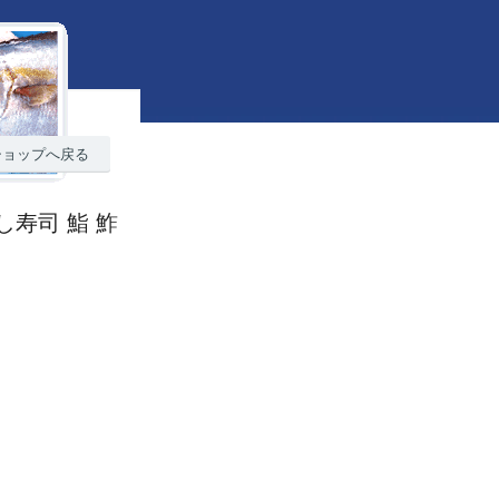
ショップへ戻る
し寿司 鮨 鮓