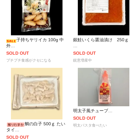
子持ちヤリイカ 100g 中
銀鮭いくら醤油漬け 250ｇ
外…
…
SOLD OUT
SOLD OUT
プチプチ食感がクセになる
鋭意増産中
明太子風チューブ…
SOLD OUT
鯛の白子 500ｇ たい
明太パスタ食べたい
タイ…
SOLD OUT