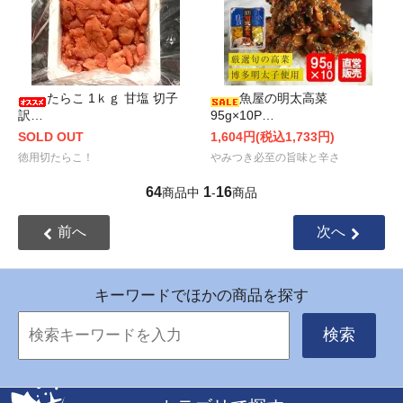
たらこ 1ｋｇ 甘塩 切子
魚屋の明太高菜
訳…
95g×10P…
SOLD OUT
1,604円(税込1,733円)
徳用切たらこ！
やみつき必至の旨味と辛さ
64
1
16
商品中
-
商品
前へ
次へ
キーワードでほかの商品を探す
検索