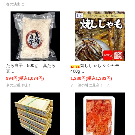
春の演出に！
たら白子 500ｇ 真たら
焼ししゃも シシャモ
真…
400g…
994円(税込1,074円)
1,280円(税込1,383円)
冬の定番珍味！
☆ 酒の肴に最高！ ☆