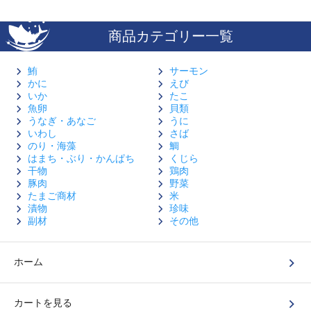
商品カテゴリー一覧
鮪
サーモン
かに
えび
いか
たこ
魚卵
貝類
うなぎ・あなご
うに
いわし
さば
のり・海藻
鯛
はまち・ぶり・かんぱち
くじら
干物
鶏肉
豚肉
野菜
たまご商材
米
漬物
珍味
副材
その他
ホーム
カートを見る