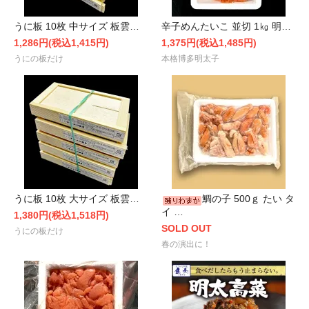
うに板 10枚 中サイズ 板雲…
辛子めんたいこ 並切 1㎏ 明…
1,286円(税込1,415円)
1,375円(税込1,485円)
うにの板だけ
本格博多明太子
うに板 10枚 大サイズ 板雲…
鯛の子 500ｇ たい タ
イ …
1,380円(税込1,518円)
SOLD OUT
うにの板だけ
春の演出に！